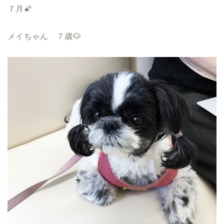
７月🌠
メイちゃん ７歳🐶