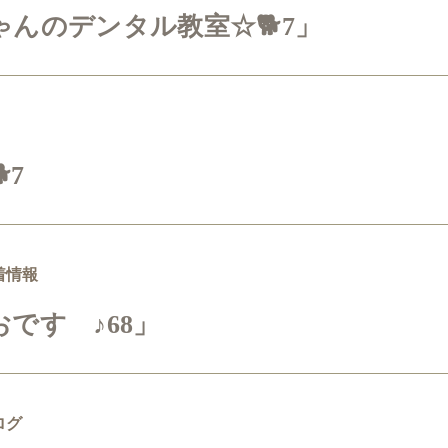
んのデンタル教室☆🐕7」
7
着情報
です ♪68」
ログ