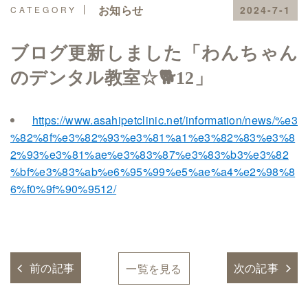
お知らせ
2024-7-1
ブログ更新しました「わんちゃん
のデンタル教室☆🐕12」
https://www.asahipetclinic.net/information/news/%e3
%82%8f%e3%82%93%e3%81%a1%e3%82%83%e3%8
2%93%e3%81%ae%e3%83%87%e3%83%b3%e3%82
%bf%e3%83%ab%e6%95%99%e5%ae%a4%e2%98%8
6%f0%9f%90%9512/
前の記事
次の記事
一覧を見る