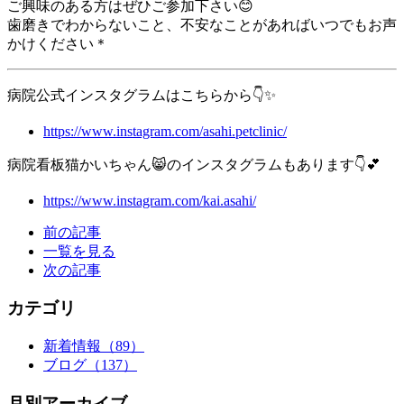
ご興味のある方はぜひご参加下さい😊
歯磨きでわからないこと、不安なことがあればいつでもお声
かけください＊
病院公式インスタグラムはこちらから👇✨
https://www.instagram.com/asahi.petclinic/
病院看板猫かいちゃん😸のインスタグラムもあります👇💕
https://www.instagram.com/kai.asahi/
前の記事
一覧を見る
次の記事
カテゴリ
新着情報
（89）
ブログ
（137）
月別アーカイブ